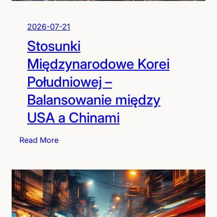
i
w
e
o
2026-07-21
l
d
k
Stosunki
n
i
i
Międzynarodowe Korei
M
k
u
Południowej –
p
r
o
Balansowanie między
n
USA a Chinami
a
j
:
Read More
p
S
i
t
ę
o
k
s
n
u
i
n
e