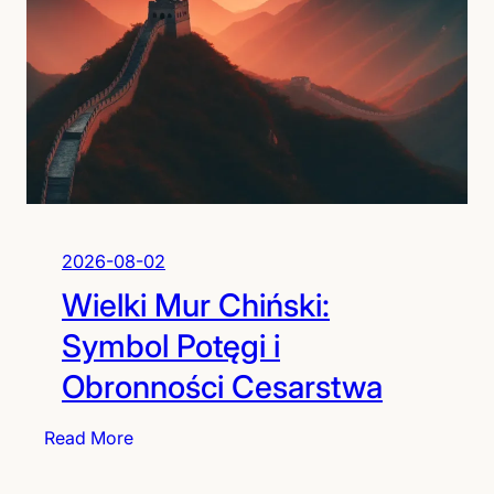
u
t
a
r
t
y
m
s
z
2026-08-02
l
Wielki Mur Chiński:
a
k
Symbol Potęgi i
i
Obronności Cesarstwa
e
m
:
Read More
:
W
N
i
i