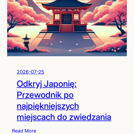
z
ś
i
c
e
i
d
C
z
e
i
s
c
a
t
r
w
s
o
t
2026-07-25
C
w
Odkryj Japonię:
h
a
i
Przewodnik po
n
najpiękniejszych
:
O
miejscach do zwiedzania
d
T
:
Read More