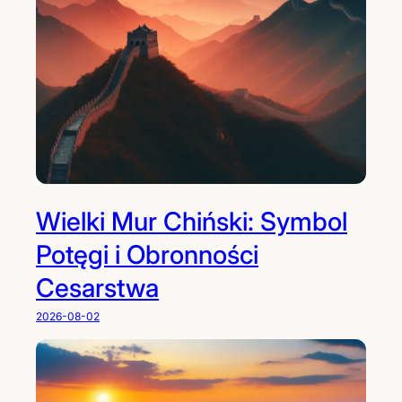
i
a
ś
c
n
j
i
a
i
s
a
l
e
n
Wielki Mur Chiński: Symbol
a
Potęgi i Obronności
k
o
Cesarstwa
m
u
2026-08-02
n
i
e