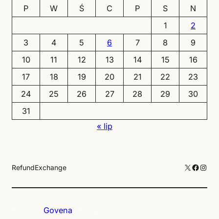
P
W
Ś
C
P
S
N
1
2
3
4
5
6
7
8
9
10
11
12
13
14
15
16
17
18
19
20
21
22
23
24
25
26
27
28
29
30
31
« lip
X
Facebo
Inst
Refund
Exchange
© 2025
Govena
. All rights reserved.