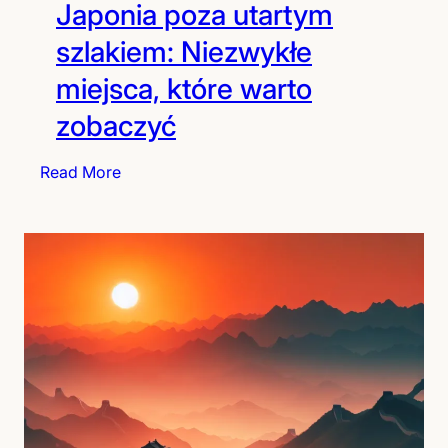
Japonia poza utartym
szlakiem: Niezwykłe
miejsca, które warto
zobaczyć
:
Read More
J
a
p
o
n
i
a
p
o
z
a