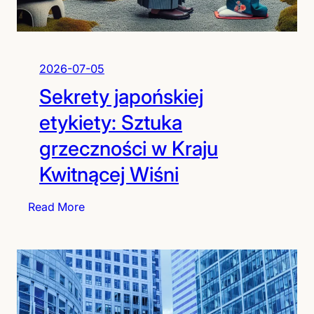
h
ć
e
r
b
2026-07-05
a
Sekrety japońskiej
c
i
etykiety: Sztuka
a
grzeczności w Kraju
n
a
Kwitnącej Wiśni
:
I
:
Read More
k
S
o
e
n
k
y
r
j
e
a
t