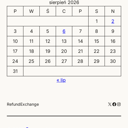
sierpień 2026
P
W
Ś
C
P
S
N
1
2
3
4
5
6
7
8
9
10
11
12
13
14
15
16
17
18
19
20
21
22
23
24
25
26
27
28
29
30
31
« lip
X
Facebo
Inst
Refund
Exchange