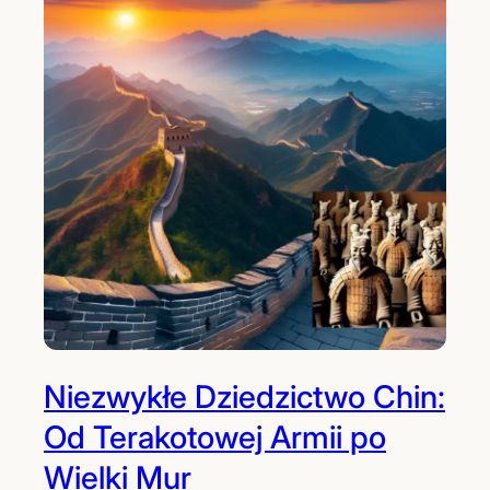
r
a
m
i
Niezwykłe Dziedzictwo Chin:
Od Terakotowej Armii po
Wielki Mur