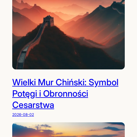
ę
d
z
y
ś
w
i
ą
t
y
n
Wielki Mur Chiński: Symbol
i
Potęgi i Obronności
a
m
Cesarstwa
i
a
2026-08-02
g
ó