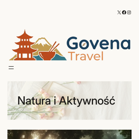
Przejdź
X
Facebo
Inst
do
treści
Natura i Aktywność