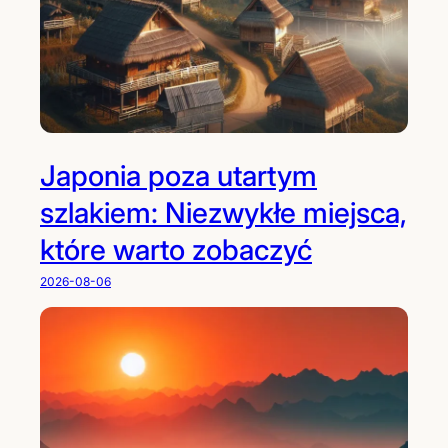
g
a
o
p
w
o
e
n
N
i
e
i
p
Japonia poza utartym
–
a
w
l
szlakiem: Niezwykłe miejsca,
ę
u
które warto zobaczyć
d
r
2026-08-06
ó
w
k
i
m
i