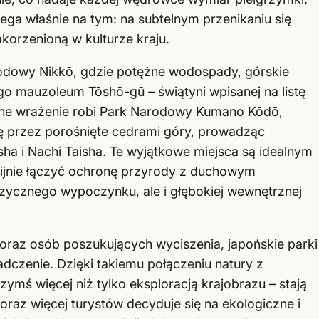
ga właśnie na tym: na subtelnym przenikaniu się
korzenioną w kulturze kraju.
rodowy Nikkō, gdzie potężne wodospady, górskie
o mauzoleum Tōshō-gū – świątyni wpisanej na listę
ne wrażenie robi Park Narodowy Kumano Kōdō,
ię przez porośnięte cedrami góry, prowadząc
ha i Nachi Taisha. Te wyjątkowe miejsca są idealnym
nijnie łączyć ochronę przyrody z duchowym
fizycznego wypoczynku, ale i głębokiej wewnętrznej
 oraz osób poszukujących wyciszenia, japońskie parki
czenie. Dzięki takiemu połączeniu natury z
zymś więcej niż tylko eksploracją krajobrazu – stają
oraz więcej turystów decyduje się na ekologiczne i