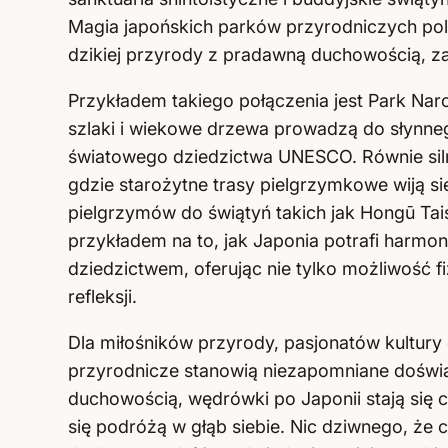
Magia japońskich parków przyrodniczych pole
dzikiej przyrody z pradawną duchowością, za
Przykładem takiego połączenia jest Park Na
szlaki i wiekowe drzewa prowadzą do słynneg
światowego dziedzictwa UNESCO. Równie sil
gdzie starożytne trasy pielgrzymkowe wiją s
pielgrzymów do świątyń takich jak Hongū Tais
przykładem na to, jak Japonia potrafi harmo
dziedzictwem, oferując nie tylko możliwość 
refleksji.
Dla miłośników przyrody, pasjonatów kultury
przyrodnicze stanowią niezapomniane doświad
duchowością, wędrówki po Japonii stają się c
się podróżą w głąb siebie. Nic dziwnego, że c