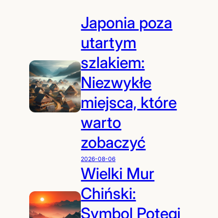
Japonia poza
utartym
szlakiem:
Niezwykłe
miejsca, które
warto
zobaczyć
2026-08-06
Wielki Mur
Chiński:
Symbol Potęgi