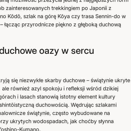
ób zainteresowanych trekkingiem po Japonii z
no Kōdō, szlak na górę Kōya czy trasa Sennin-do w
 – łącząc przyrodnicze piękno z głęboką duchową
– duchowe oazy w sercu
yją się niezwykłe skarby duchowe – świątynie ukryte
, ale również azyl spokoju i refleksji wśród dzikiej
rach i lasach stanowią istotny element kultury
i shintōistyczną duchowością. Wędrując szlakami
alownicze świątynie, często wybudowane na
 przy ukrytych wodospadach, jak choćby słynna
Yoshino-Kumano.