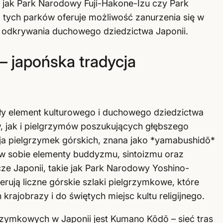
 jak Park Narodowy Fuji-Hakone-Izu czy Park
tych parków oferuje możliwość zanurzenia się w
az odkrywania duchowego dziedzictwa Japonii.
– japońska tradycja
kły element kulturowego i duchowego dziedzictwa
w, jak i pielgrzymów poszukujących głębszego
ycja pielgrzymek górskich, znana jako *yamabushidō*
 w sobie elementy buddyzmu, sintoizmu oraz
ze Japonii, takie jak Park Narodowy Yoshino-
rują liczne górskie szlaki pielgrzymkowe, które
rajobrazy i do świętych miejsc kultu religijnego.
rzymkowych w Japonii jest Kumano Kōdō – sieć tras