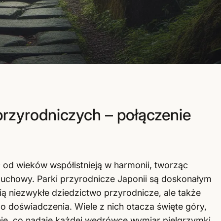
rzyrodniczych – połączenie
ć od wieków współistnieją w harmonii, tworząc
 duchowy. Parki przyrodnicze Japonii są doskonałym
ią niezwykłe dziedzictwo przyrodnicze, ale także
o doświadczenia. Wiele z nich otacza święte góry,
ynie, co nadaje każdej wędrówce wymiar pielgrzymki.