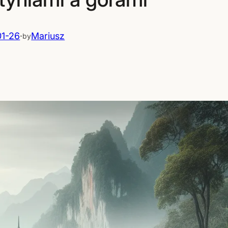
1-26
·
Mariusz
by