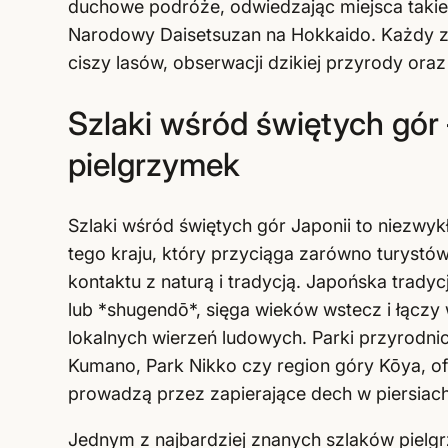
duchowe podróże, odwiedzając miejsca takie
Narodowy Daisetsuzan na Hokkaido. Każdy z 
ciszy lasów, obserwacji dzikiej przyrody or
Szlaki wśród świętych gór 
pielgrzymek
Szlaki wśród świętych gór Japonii to niezwy
tego kraju, który przyciąga zarówno turystó
kontaktu z naturą i tradycją. Japońska trad
lub *shugendō*, sięga wieków wstecz i łączy
lokalnych wierzeń ludowych. Parki przyrodnic
Kumano, Park Nikko czy region góry Kōya, ofe
prowadzą przez zapierające dech w piersiach k
Jednym z najbardziej znanych szlaków pielg