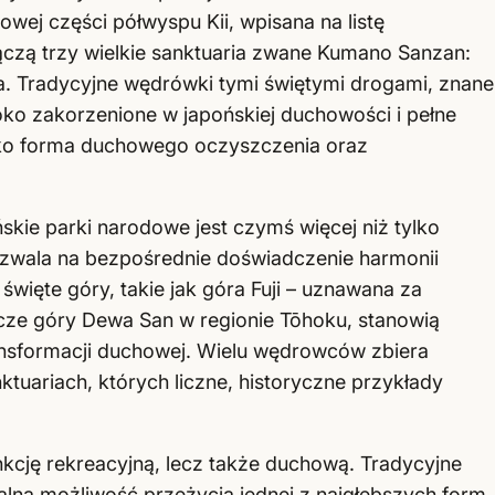
wej części półwyspu Kii, wpisana na listę
ączą trzy wielkie sanktuaria zwane Kumano Sanzan:
a. Tradycyjne wędrówki tymi świętymi drogami, znane
oko zakorzenione w japońskiej duchowości i pełne
jako forma duchowego oczyszczenia oraz
kie parki narodowe jest czymś więcej niż tylko
ozwala na bezpośrednie doświadczenie harmonii
święte góry, takie jak góra Fuji – uznawana za
ze góry Dewa San w regionie Tōhoku, stanowią
transformacji duchowej. Wielu wędrowców zbiera
nktuariach, których liczne, historyczne przykłady
unkcję rekreacyjną, lecz także duchową. Tradycyjne
alną możliwość przeżycia jednej z najgłębszych form