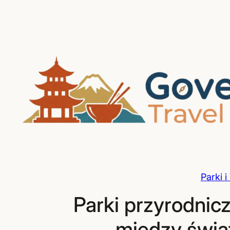
Przejdź
do
treści
Parki i
Parki przyrodnic
między świą