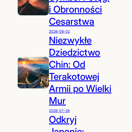
i Obronności
Cesarstwa
2026-08-02
Niezwykłe
Dziedzictwo
Chin: Od
Terakotowej
Armii po Wielki
Mur
2026-07-29
Odkryj
Japonię: