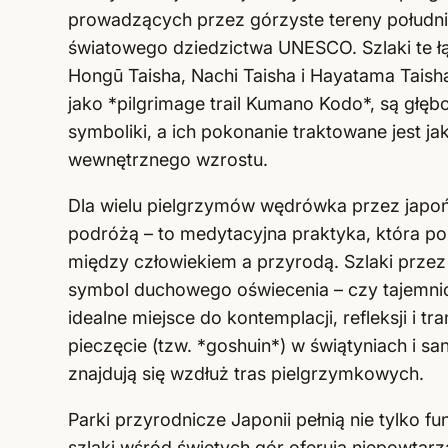
prowadzących przez górzyste tereny południo
światowego dziedzictwa UNESCO. Szlaki te ł
Hongū Taisha, Nachi Taisha i Hayatama Taish
jako *pilgrimage trail Kumano Kodo*, są głęb
symboliki, a ich pokonanie traktowane jest 
wewnętrznego wzrostu.
Dla wielu pielgrzymów wędrówka przez japońs
podróżą – to medytacyjna praktyka, która p
między człowiekiem a przyrodą. Szlaki przez 
symbol duchowego oświecenia – czy tajemnic
idealne miejsce do kontemplacji, refleksji i 
pieczęcie (tzw. *goshuin*) w świątyniach i sa
znajdują się wzdłuż tras pielgrzymkowych.
Parki przyrodnicze Japonii pełnią nie tylko f
szlaki wśród świętych gór oferują niepowtarz