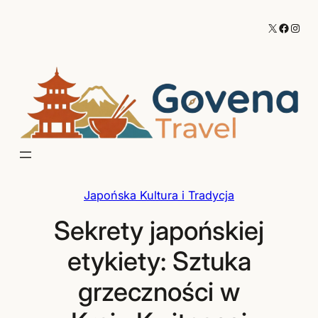
Przejdź
X
Facebo
Inst
do
treści
Japońska Kultura i Tradycja
Sekrety japońskiej
etykiety: Sztuka
grzeczności w