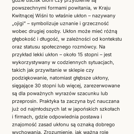
gdzie uścisk dłoni czy przytulenie są
powszechnymi formami powitania, w Kraju
Kwitnącej Wiśni to właśnie ukłon – nazywany
„ojigi” – symbolizuje uznanie i grzeczność
wobec drugiej osoby. Ukłon może mieć różną
głębokość i długość, w zależności od kontekstu
oraz statusu społecznego rozmówcy. Na
przykład lekki ukłon – około 15 stopni – jest
wykorzystywany w codziennych sytuacjach,
takich jak przywitanie w sklepie czy
podziękowanie, natomiast głębsze ukłony,
sięgające 30 stopni lub więcej, zarezerwowane
są dla poważnych wyrazów szacunku lub
przeprosin. Praktyka ta zaczyna być nauczana
już od najmłodszych lat w japońskich szkołach
i firmach, gdzie odpowiednia postawa i
znajomość zasad ukłonu są oznaką dobrego
wychowania. Zrozumienie, jak ważną rolę