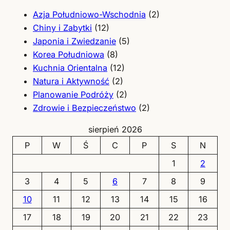
Azja Południowo-Wschodnia
(2)
Chiny i Zabytki
(12)
Japonia i Zwiedzanie
(5)
Korea Południowa
(8)
Kuchnia Orientalna
(12)
Natura i Aktywność
(2)
Planowanie Podróży
(2)
Zdrowie i Bezpieczeństwo
(2)
sierpień 2026
P
W
Ś
C
P
S
N
1
2
3
4
5
6
7
8
9
10
11
12
13
14
15
16
17
18
19
20
21
22
23