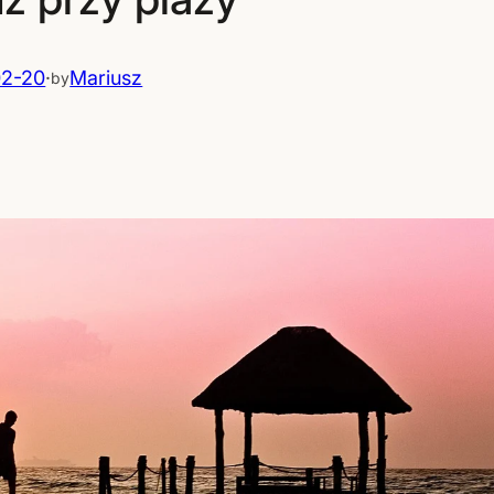
02-20
·
Mariusz
by