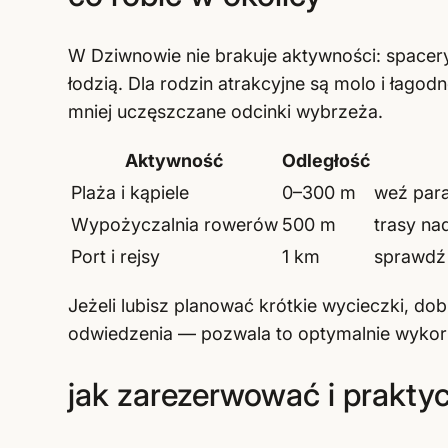
W Dziwnowie nie brakuje aktywności: spacer
łodzią. Dla rodzin atrakcyjne są molo i łagod
mniej uczęszczane odcinki wybrzeża.
Aktywność
Odległość
Plaża i kąpiele
0–300 m
weź para
Wypożyczalnia rowerów
500 m
trasy na
Port i rejsy
1 km
sprawdź
Jeżeli lubisz planować krótkie wycieczki, do
odwiedzenia — pozwala to optymalnie wykor
jak zarezerwować i prakt