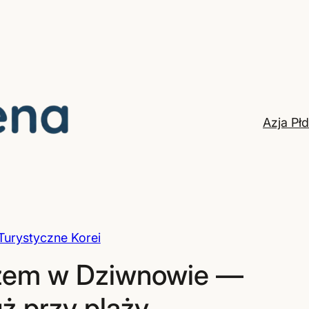
Azja Pł
Turystyczne Korei
zem w Dziwnowie —
uż przy plaży