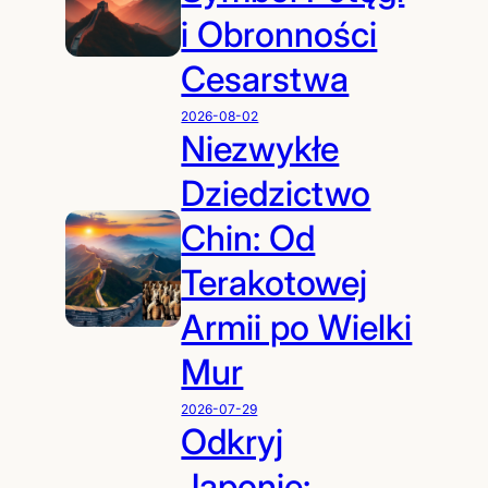
i Obronności
Cesarstwa
2026-08-02
Niezwykłe
Dziedzictwo
Chin: Od
Terakotowej
Armii po Wielki
Mur
2026-07-29
Odkryj
Japonię: