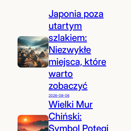
Japonia poza
utartym
szlakiem:
Niezwykłe
miejsca, które
warto
zobaczyć
2026-08-06
Wielki Mur
Chiński:
Symbol Potęgi