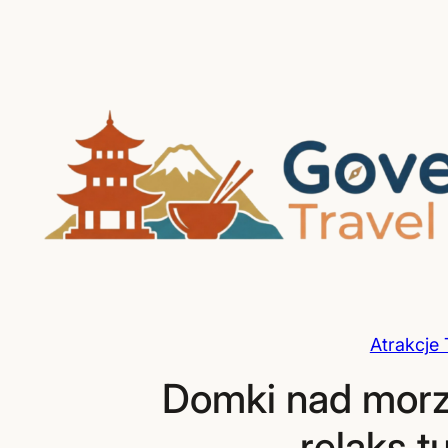
Przejdź
do
treści
Atrakcje 
Domki nad mor
relaks t