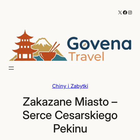
Przejdź
X
Facebo
Inst
do
treści
Chiny i Zabytki
Zakazane Miasto –
Serce Cesarskiego
Pekinu