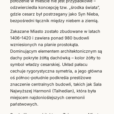
położenie w mieście nie jest przypadkowe –
odzwierciedla koncepcję tzw. „środka świata”,
gdzie cesarz był postrzegany jako Syn Nieba,
bezpośredni łącznik między niebem a ziemią.
Zakazane Miasto zostało zbudowane w latach
1406–1420 i zawiera ponad 980 budowli
wzniesionych na planie prostokąta.
Dominującym elementem architektonicznym są
dachy pokryte żółtą dachówką – kolor żółty to
symbol władzy cesarskiej. Układ pałacu
cechuje rygorystyczna symetria, a jego główna
oś północ-południe podkreśla prestiżowe
znaczenie centralnych budowli, takich jak Sala
Najwyższej Harmonii (Taihedian), która była
miejscem najdonioślejszych ceremonii
państwowych.