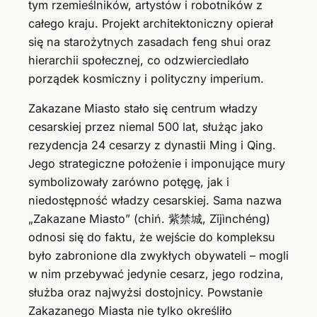
tym rzemieślników, artystów i robotników z
całego kraju. Projekt architektoniczny opierał
się na starożytnych zasadach feng shui oraz
hierarchii społecznej, co odzwierciedlało
porządek kosmiczny i polityczny imperium.
Zakazane Miasto stało się centrum władzy
cesarskiej przez niemal 500 lat, służąc jako
rezydencja 24 cesarzy z dynastii Ming i Qing.
Jego strategiczne położenie i imponujące mury
symbolizowały zarówno potęgę, jak i
niedostępność władzy cesarskiej. Sama nazwa
„Zakazane Miasto” (chiń. 紫禁城, Zǐjìnchéng)
odnosi się do faktu, że wejście do kompleksu
było zabronione dla zwykłych obywateli – mogli
w nim przebywać jedynie cesarz, jego rodzina,
służba oraz najwyżsi dostojnicy. Powstanie
Zakazanego Miasta nie tylko określiło