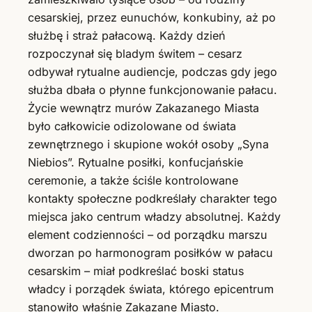
cesarskiej, przez eunuchów, konkubiny, aż po
służbę i straż pałacową. Każdy dzień
rozpoczynał się bladym świtem – cesarz
odbywał rytualne audiencje, podczas gdy jego
służba dbała o płynne funkcjonowanie pałacu.
Życie wewnątrz murów Zakazanego Miasta
było całkowicie odizolowane od świata
zewnętrznego i skupione wokół osoby „Syna
Niebios”. Rytualne posiłki, konfucjańskie
ceremonie, a także ściśle kontrolowane
kontakty społeczne podkreślały charakter tego
miejsca jako centrum władzy absolutnej. Każdy
element codzienności – od porządku marszu
dworzan po harmonogram posiłków w pałacu
cesarskim – miał podkreślać boski status
władcy i porządek świata, którego epicentrum
stanowiło właśnie Zakazane Miasto.