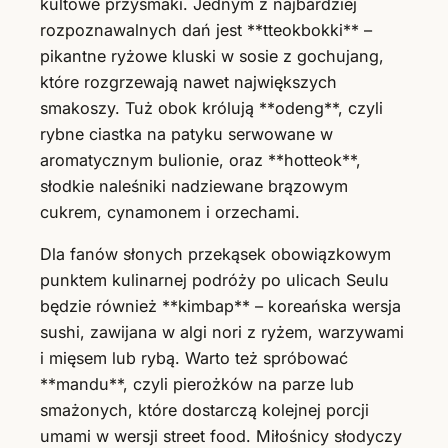
kultowe przysmaki. Jednym z najbardziej
rozpoznawalnych dań jest **tteokbokki** –
pikantne ryżowe kluski w sosie z gochujang,
które rozgrzewają nawet największych
smakoszy. Tuż obok królują **odeng**, czyli
rybne ciastka na patyku serwowane w
aromatycznym bulionie, oraz **hotteok**,
słodkie naleśniki nadziewane brązowym
cukrem, cynamonem i orzechami.
Dla fanów słonych przekąsek obowiązkowym
punktem kulinarnej podróży po ulicach Seulu
będzie również **kimbap** – koreańska wersja
sushi, zawijana w algi nori z ryżem, warzywami
i mięsem lub rybą. Warto też spróbować
**mandu**, czyli pierożków na parze lub
smażonych, które dostarczą kolejnej porcji
umami w wersji street food. Miłośnicy słodyczy