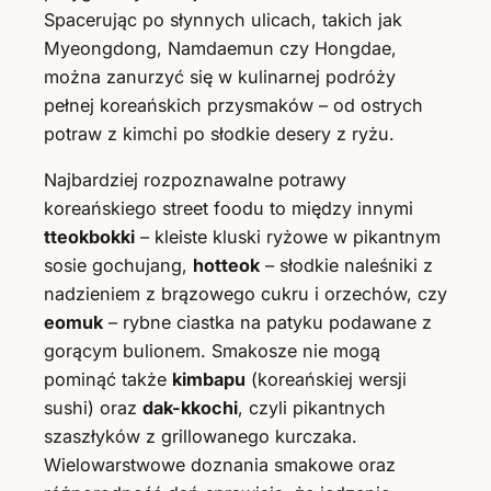
Spacerując po słynnych ulicach, takich jak
Myeongdong, Namdaemun czy Hongdae,
można zanurzyć się w kulinarnej podróży
pełnej koreańskich przysmaków – od ostrych
potraw z kimchi po słodkie desery z ryżu.
Najbardziej rozpoznawalne potrawy
koreańskiego street foodu to między innymi
tteokbokki
– kleiste kluski ryżowe w pikantnym
sosie gochujang,
hotteok
– słodkie naleśniki z
nadzieniem z brązowego cukru i orzechów, czy
eomuk
– rybne ciastka na patyku podawane z
gorącym bulionem. Smakosze nie mogą
pominąć także
kimbapu
(koreańskiej wersji
sushi) oraz
dak-kkochi
, czyli pikantnych
szaszłyków z grillowanego kurczaka.
Wielowarstwowe doznania smakowe oraz