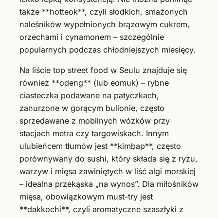
także **hotteok**, czyli słodkich, smażonych
naleśników wypełnionych brązowym cukrem,
orzechami i cynamonem – szczególnie
popularnych podczas chłodniejszych miesięcy.
Na liście top street food w Seulu znajduje się
również **odeng** (lub eomuk) – rybne
ciasteczka podawane na patyczkach,
zanurzone w gorącym bulionie, często
sprzedawane z mobilnych wózków przy
stacjach metra czy targowiskach. Innym
ulubieńcem tłumów jest **kimbap**, często
porównywany do sushi, który składa się z ryżu,
warzyw i mięsa zawiniętych w liść algi morskiej
– idealna przekąska „na wynos”. Dla miłośników
mięsa, obowiązkowym must-try jest
**dakkochi**, czyli aromatyczne szaszłyki z