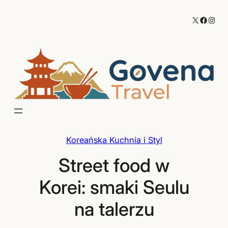
Przejdź
X
Facebo
Inst
do
treści
Koreańska Kuchnia i Styl
Street food w
Korei: smaki Seulu
na talerzu