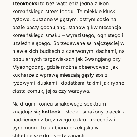
Tteokbokki
to bez wątpienia jedna z ikon
koreańskiego street foodu. Te miękkie kluski
ryżowe, duszone w gęstym, ostrym sosie na
bazie pasty gochujang, stanowią kwintesencję
koreańskiego smaku – wyrazistego, ognistego i
uzależniającego. Sprzedawane są najczęściej w
niewielkich budkach z czerwonymi dachami, na
popularnych targowiskach jak Gwangjang czy
Myeongdong, gdzie można obserwować, jak
kucharze z wprawą mieszają gęsty sos z
ryżowymi kluskami i dodatkami takimi jak rybne
ciasta eomuk, jajka czy warzywa.
Na drugim końcu smakowego spektrum
znajduje się
hotteok
– słodki, smażony placek z
nadzieniem z brązowego cukru, orzechów i
cynamonu. To ulubiona przekąska w
chłodniejsze dni, kiedy zapach