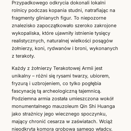
Przypadkowego odkrycia dokonali lokalni
rolnicy podczas kopania studni, natrafiając na
fragmenty glinianych figur. To niepozorne
znalezisko zapoczątkowało szeroko zakrojone
wykopaliska, które ujawniły istnienie tysięcy
realistycznych, naturalnej wielkości posągów
żołnierzy, koni, rydwanów i broni, wykonanych
z terakoty.
Każdy z żołnierzy Terakotowej Armii jest
unikalny – różni się rysami twarzy, ubiorem,
fryzurą i uzbrojeniem, co tylko pogłębia
fascynację tą archeologiczną tajemnicą.
Podziemna armia została umieszczona wokół
monumentalnego mauzoleum Qin Shi Huanga
jako strażnicy jego wiecznego spoczynku,
mający chronić cesarza w zaświatach. Wciąż
nieodkryta komora grobowa samego władcy,