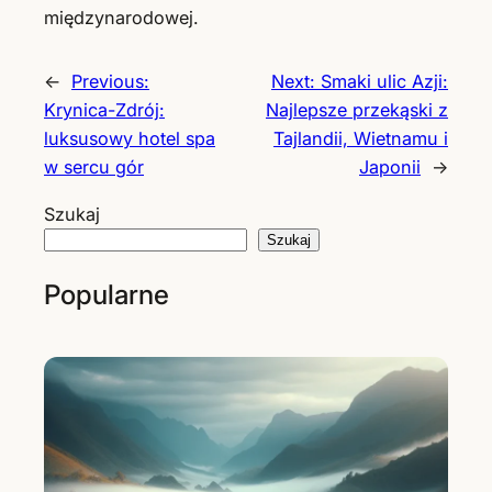
międzynarodowej.
←
Previous:
Next:
Smaki ulic Azji:
Krynica-Zdrój:
Najlepsze przekąski z
luksusowy hotel spa
Tajlandii, Wietnamu i
w sercu gór
Japonii
→
Szukaj
Szukaj
Popularne