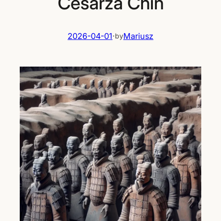
Cesarza Chin
2026-04-01
·
Mariusz
by