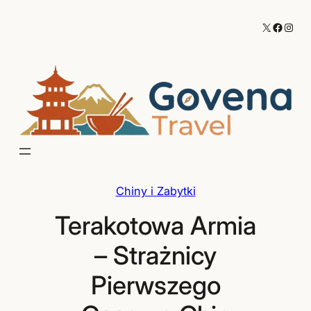
Przejdź
X
Facebo
Inst
do
treści
Chiny i Zabytki
Terakotowa Armia
– Strażnicy
Pierwszego