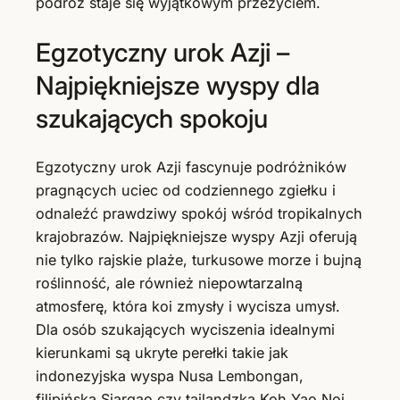
podróż staje się wyjątkowym przeżyciem.
Egzotyczny urok Azji –
Najpiękniejsze wyspy dla
szukających spokoju
Egzotyczny urok Azji fascynuje podróżników
pragnących uciec od codziennego zgiełku i
odnaleźć prawdziwy spokój wśród tropikalnych
krajobrazów. Najpiękniejsze wyspy Azji oferują
nie tylko rajskie plaże, turkusowe morze i bujną
roślinność, ale również niepowtarzalną
atmosferę, która koi zmysły i wycisza umysł.
Dla osób szukających wyciszenia idealnymi
kierunkami są ukryte perełki takie jak
indonezyjska wyspa Nusa Lembongan,
filipińska Siargao czy tajlandzka Koh Yao Noi.