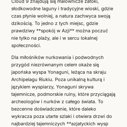
Cloud 9 znajdują się malownicze zatoki,
słodkowodne laguny i tradycyjne wioski, gdzie
czas płynie wolniej, a natura zachwyca swoją
dzikością. To jedno z tych miejsc, gdzie
prawdziwy **spokój w Azji** można poczuć
nie tylko na plaży, ale i w sercu lokalnej
społeczności.
Dla miłośników nurkowania i podwodnych
przygód niezrównanym celem okaże się
japońska wyspa Yonaguni, leżąca na skraju
Archipelagu Riukiu. Poza unikalną kulturą i
językiem wyspiarzy, Yonaguni skrywa
tajemnicze, podmorskie ruiny, które przyciągają
archeologów i nurków z całego świata. To
bezcenne doświadczenie, które daleko
wykracza poza utarte szlaki i otwiera drzwi do
najbardziej tajemniczych **azjatyckich wysp