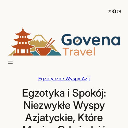
Przejdź
X
Facebo
Inst
do
treści
Egzotyczne Wyspy Azji
Egzotyka i Spokój:
Niezwykłe Wyspy
Azjatyckie, Które