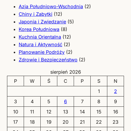
Azja Południowo-Wschodnia
(2)
Chiny i Zabytki
(12)
Japonia i Zwiedzanie
(5)
Korea Południowa
(8)
Kuchnia Orientalna
(12)
Natura i Aktywność
(2)
Planowanie Podróży
(2)
Zdrowie i Bezpieczeństwo
(2)
sierpień 2026
P
W
Ś
C
P
S
N
1
2
3
4
5
6
7
8
9
10
11
12
13
14
15
16
17
18
19
20
21
22
23