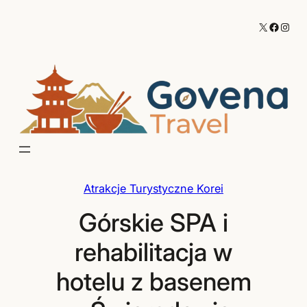
Przejdź
X
Facebo
Inst
do
treści
Atrakcje Turystyczne Korei
Górskie SPA i
rehabilitacja w
hotelu z basenem