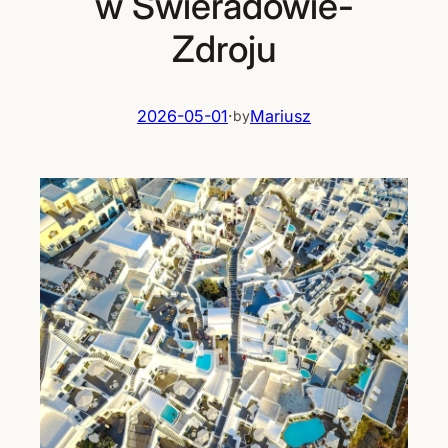
w Świeradowie-
Zdroju
2026-05-01
·
Mariusz
by