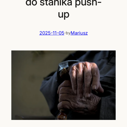
do stanika push-
up
2025-11-05
·
Mariusz
by