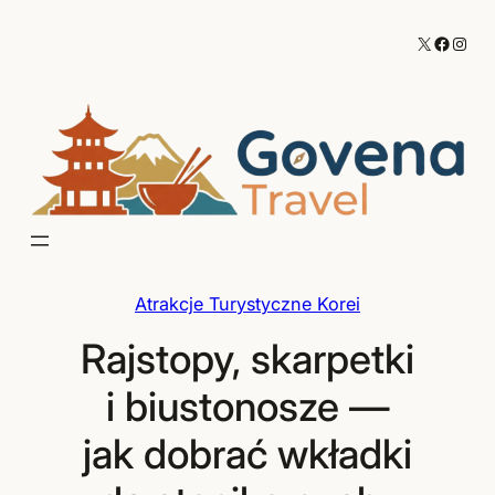
Przejdź
X
Facebo
Inst
do
treści
Atrakcje Turystyczne Korei
Rajstopy, skarpetki
i biustonosze —
jak dobrać wkładki