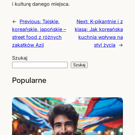
i kulturę danego miejsca.
←
Previous:
Tajskie,
Next:
K-pikantnie i z
koreańskie, japońskie –
klasą: Jak koreańska
street food z różnych
kuchnia wpływa na
zakątków Azji
styl życia
→
Szukaj
Szukaj
Popularne