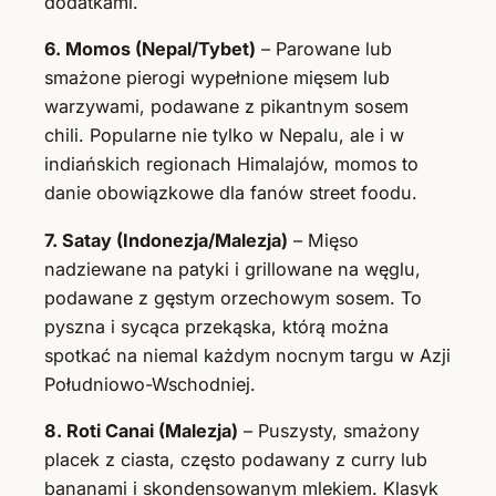
dodatkami.
6. Momos (Nepal/Tybet)
– Parowane lub
smażone pierogi wypełnione mięsem lub
warzywami, podawane z pikantnym sosem
chili. Popularne nie tylko w Nepalu, ale i w
indiańskich regionach Himalajów, momos to
danie obowiązkowe dla fanów street foodu.
7. Satay (Indonezja/Malezja)
– Mięso
nadziewane na patyki i grillowane na węglu,
podawane z gęstym orzechowym sosem. To
pyszna i sycąca przekąska, którą można
spotkać na niemal każdym nocnym targu w Azji
Południowo-Wschodniej.
8. Roti Canai (Malezja)
– Puszysty, smażony
placek z ciasta, często podawany z curry lub
bananami i skondensowanym mlekiem. Klasyk