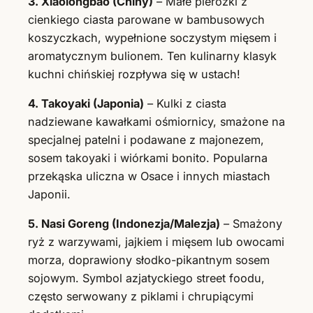
3. Xiaolongbao (Chiny)
– Małe pierożki z
cienkiego ciasta parowane w bambusowych
koszyczkach, wypełnione soczystym mięsem i
aromatycznym bulionem. Ten kulinarny klasyk
kuchni chińskiej rozpływa się w ustach!
4. Takoyaki (Japonia)
– Kulki z ciasta
nadziewane kawałkami ośmiornicy, smażone na
specjalnej patelni i podawane z majonezem,
sosem takoyaki i wiórkami bonito. Popularna
przekąska uliczna w Osace i innych miastach
Japonii.
5. Nasi Goreng (Indonezja/Malezja)
– Smażony
ryż z warzywami, jajkiem i mięsem lub owocami
morza, doprawiony słodko-pikantnym sosem
sojowym. Symbol azjatyckiego street foodu,
często serwowany z piklami i chrupiącymi