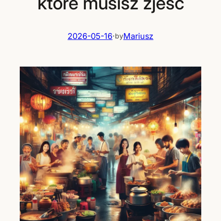
które musisz zjeść
2026-05-16
·
Mariusz
by