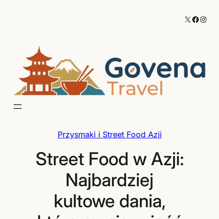
Przejdź
X
Facebo
Inst
do
treści
Przysmaki i Street Food Azji
Street Food w Azji:
Najbardziej
kultowe dania,