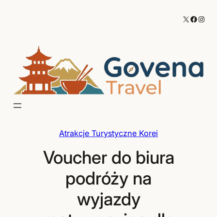
Przejdź
X
Facebo
Inst
do
treści
Atrakcje Turystyczne Korei
Voucher do biura
podróży na
wyjazdy