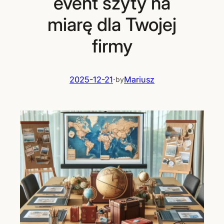
event szyty na
miarę dla Twojej
firmy
2025-12-21
·
Mariusz
by