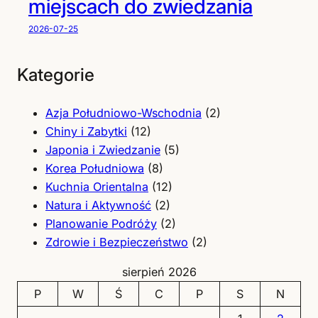
miejscach do zwiedzania
2026-07-25
Kategorie
Azja Południowo-Wschodnia
(2)
Chiny i Zabytki
(12)
Japonia i Zwiedzanie
(5)
Korea Południowa
(8)
Kuchnia Orientalna
(12)
Natura i Aktywność
(2)
Planowanie Podróży
(2)
Zdrowie i Bezpieczeństwo
(2)
sierpień 2026
P
W
Ś
C
P
S
N