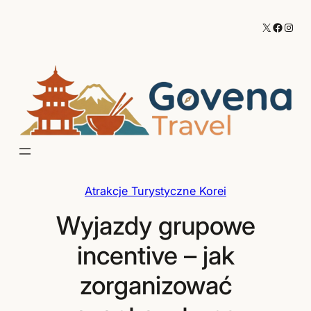
Przejdź
X
Facebo
Inst
do
treści
Atrakcje Turystyczne Korei
Wyjazdy grupowe
incentive – jak
zorganizować