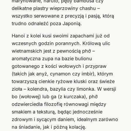
marynowane, naruto, pędy bambusa czy
delikatne plastry wieprzowiny chashu –
wszystko serwowane z precyzją i pasją, którą
trudno odnaleźć poza Japonią.
Hanoi z kolei kusi swoimi zapachami już od
wczesnych godzin porannych. Królową ulic
wietnamskich jest z pewnością phở –
aromatyczna zupa na bazie bulionu
gotowanego z kości wołowych i przypraw
(takich jak anyż, cynamon czy imbir), którym
towarzyszą cienkie ryżowe kluski oraz świeże
zioła – kolendra, bazylia czy limonka. W wersji
bo (wołowej) lub ga (z kurczaka), phở
odzwierciedla filozofię równowagi między
smakiem a teksturą, będąc jednocześnie
zdrowym i sycącym daniem, idealnym zarówno
na śniadanie, jak i późną kolację.