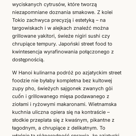
wyciskanych cytrusów, które tworzą
niezapomniane doznania smakowe. Z kolei
Tokio zachwyca precyzją i estetyką – na
targowiskach i w alejkach znaleźć można
grillowane yakitori, świeże nigiri sushi czy
chrupiące tempury. Japoński street food to
kwintesencja wyrafinowania połączonego z
dostępnością.
W Hanoi kulinarna podróż po azjatyckim street
foodzie nie byłaby kompletna bez kultowej
zupy pho, świeżych sajgonek zwanych gỏi
cuốn i grillowanego mięsa podawanego z
ziołami i ryżowymi makaronami. Wietnamska
kuchnia uliczna opiera się na kontraście –
słodkie przeplata się z kwaśnym, pikantne z
łagodnym, a chrupiące z delikatnym. To
właśnie ta różnorodność sprawia, że azjatycki