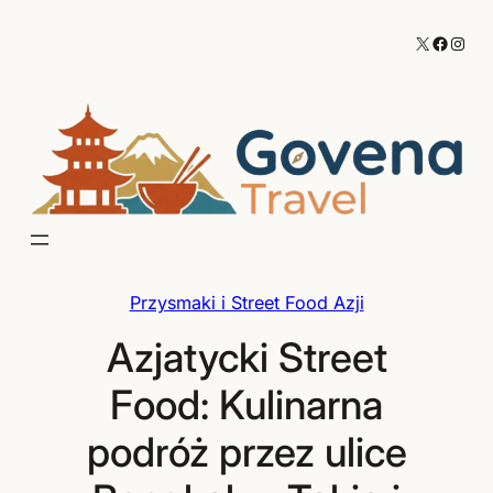
Przejdź
X
Facebo
Inst
do
treści
Przysmaki i Street Food Azji
Azjatycki Street
Food: Kulinarna
podróż przez ulice