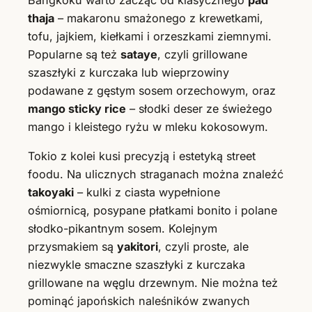
Bangkoku warto zacząć od klasycznego
pad
thaja
– makaronu smażonego z krewetkami,
tofu, jajkiem, kiełkami i orzeszkami ziemnymi.
Popularne są też
sataye
, czyli grillowane
szaszłyki z kurczaka lub wieprzowiny
podawane z gęstym sosem orzechowym, oraz
mango sticky rice
– słodki deser ze świeżego
mango i kleistego ryżu w mleku kokosowym.
Tokio z kolei kusi precyzją i estetyką street
foodu. Na ulicznych straganach można znaleźć
takoyaki
– kulki z ciasta wypełnione
ośmiornicą, posypane płatkami bonito i polane
słodko-pikantnym sosem. Kolejnym
przysmakiem są
yakitori
, czyli proste, ale
niezwykle smaczne szaszłyki z kurczaka
grillowane na węglu drzewnym. Nie można też
pominąć japońskich naleśników zwanych