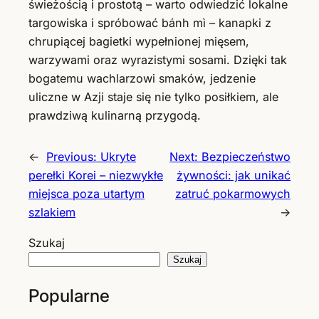
świeżością i prostotą – warto odwiedzić lokalne
targowiska i spróbować bánh mì – kanapki z
chrupiącej bagietki wypełnionej mięsem,
warzywami oraz wyrazistymi sosami. Dzięki tak
bogatemu wachlarzowi smaków, jedzenie
uliczne w Azji staje się nie tylko posiłkiem, ale
prawdziwą kulinarną przygodą.
←
Previous:
Ukryte
Next:
Bezpieczeństwo
perełki Korei – niezwykłe
żywności: jak unikać
miejsca poza utartym
zatruć pokarmowych
szlakiem
→
Szukaj
Szukaj
Popularne