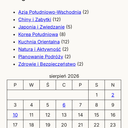
Azja Południowo-Wschodnia
(2)
Chiny i Zabytki
(12)
Japonia i Zwiedzanie
(5)
Korea Południowa
(8)
Kuchnia Orientalna
(12)
Natura i Aktywność
(2)
Planowanie Podróży
(2)
Zdrowie i Bezpieczeństwo
(2)
sierpień 2026
P
W
Ś
C
P
S
N
1
2
3
4
5
6
7
8
9
10
11
12
13
14
15
16
17
18
19
20
21
22
23