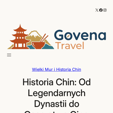
Przejdź
X
Facebo
Inst
do
treści
Wielki Mur i Historia Chin
Historia Chin: Od
Legendarnych
Dynastii do