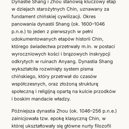
Dynastie Shang i Zhou stanowią kluczowy etap
w dziejach starożytnych Chin, uznawany za
fundament chińskiej cywilizacji. Okres
panowania dynastii Shang (ok. 1600–1046
p.n.e.) to jeden z pierwszych w pełni
udokumentowanych etapów historii Chin,
którego świadectwa przetrwały m.in. w postaci
wyroczniowych kości i brązowych inskrypcji
odkrytych w ruinach Anyang. Dynastia Shang
wykształciła rozwinięty system pisma
chińskiego, który przetrwał do czasów
współczesnych, oraz złożoną strukturę
społeczną i religijną opartą na kulcie przodków
i boskim mandacie władzy.
Późniejsza dynastia Zhou (ok. 1046–256 p.n.e.)
zainicjowała tzw. epokę klasyczną Chin, w
której ukształtowały się główne nurty filozofii