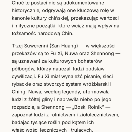
Choć te postaci nie są udokumentowane
historycznie, odgrywają one kluczową rolę w
kanonie kultury chińskiej, przekazując wartości
i mityczne początki, które wciąż mają wpływ na
tożsamość narodową Chin.
Trzej Suwerenni (San Huang) — w większości
przekazów są to Fu Xi, Nuwa oraz Shennong —
są uznawani za kulturowych bohaterów i
półbogów, którzy nauczali ludzi podstaw
cywilizacji. Fu Xi miał wynaleźć pisanie, sieci
rybackie oraz stworzyć system wróżbiarski I
Ching. Nuwa, według legendy, uformowała
ludzi z żółtej gliny i naprawiła niebo po jego
rozpadzie, a Shennong — „Boski Rolnik” —
zapoznał ludzi z rolnictwem i ziołolecznictwem,
badając tysiące roślin pod kątem ich
właściwości leczniczych i trujących.