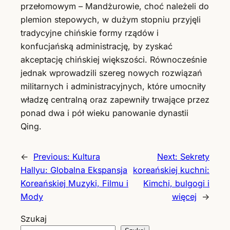
przełomowym – Mandżurowie, choć należeli do
plemion stepowych, w dużym stopniu przyjęli
tradycyjne chińskie formy rządów i
konfucjańską administrację, by zyskać
akceptację chińskiej większości. Równocześnie
jednak wprowadzili szereg nowych rozwiązań
militarnych i administracyjnych, które umocniły
władzę centralną oraz zapewniły trwające przez
ponad dwa i pół wieku panowanie dynastii
Qing.
←
Previous:
Kultura
Next:
Sekrety
Hallyu: Globalna Ekspansja
koreańskiej kuchni:
Koreańskiej Muzyki, Filmu i
Kimchi, bulgogi i
Mody
więcej
→
Szukaj