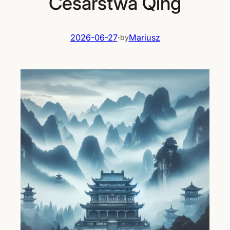
Cesarstwa Qing
2026-06-27
·
Mariusz
by