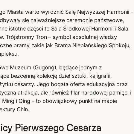
o Miasta warto wyróżnić Salę Najwyższej Harmonii –
odbywały się najważniejsze ceremonie państwowe,
nne istotne części to Sala Środkowej Harmonii i Sala
. Trójstronny Tron – symbol absolutnej władzy
iczne bramy, takie jak Brama Niebiańskiego Spokoju,
pleksu.
acowe Muzeum (Gugong), będące jednym z
e bezcenną kolekcję dzieł sztuki, kaligrafii,
żytku cesarzy. Jego bogata oferta edukacyjna oraz
tyczna atrakcja, ale również filar narodowej pamięci i
i Ming i Qing – to obowiązkowy punkt na mapie
tektury Chin.
nicy Pierwszego Cesarza