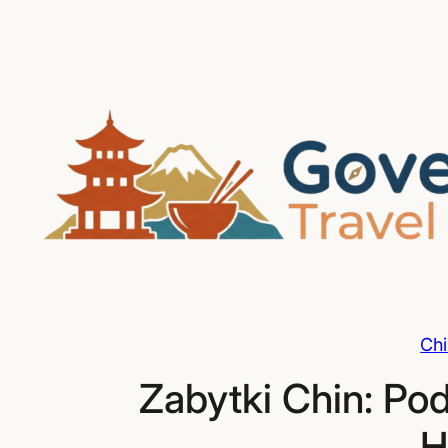
Przejdź
do
treści
Chi
Zabytki Chin: Pod
H