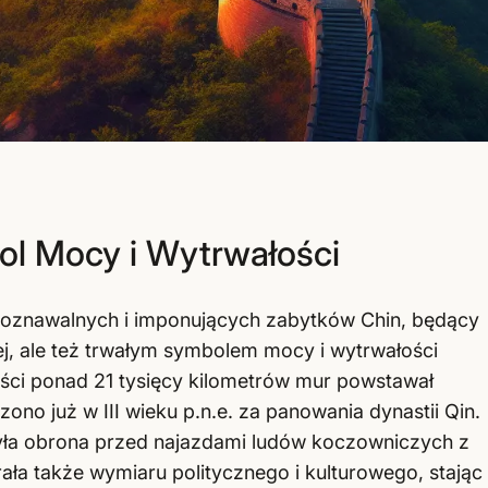
ol Mocy i Wytrwałości
ozpoznawalnych i imponujących zabytków Chin, będący
nej, ale też trwałym symbolem mocy i wytrwałości
ości ponad 21 tysięcy kilometrów mur powstawał
ono już w III wieku p.n.e. za panowania dynastii Qin.
ła obrona przed najazdami ludów koczowniczych z
ała także wymiaru politycznego i kulturowego, stając