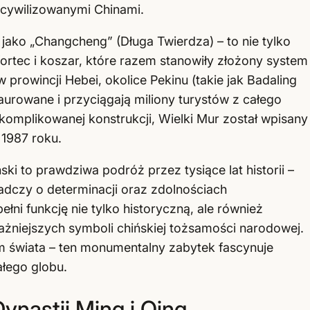
 cywilizowanymi Chinami.
 jako „Changcheng” (Długa Twierdza) – to nie tylko
fortec i koszar, które razem stanowiły złożony system
prowincji Hebei, okolice Pekinu (takie jak Badaling
taurowane i przyciągają miliony turystów z całego
omplikowanej konstrukcji, Wielki Mur został wpisany
1987 roku.
ki to prawdziwa podróż przez tysiące lat historii –
iadczy o determinacji oraz zdolnościach
ni funkcję nie tylko historyczną, ale również
ażniejszych symboli chińskiej tożsamości narodowej.
świata – ten monumentalny zabytek fascynuje
łego globu.
ynastii Ming i Qing