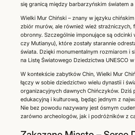
się granicą między barbarzyńskim światem a
Wielki Mur Chiński – znany w języku chińskim
zbiór murów, ale również wież strażniczych, 
obronny. Szczególnie imponujące są odcinki w 
czy Mutianyu), które zostały starannie odres
świata. Dzięki monumentalnym rozmiarom i sk
na Listę Światowego Dziedzictwa UNESCO w 
W kontekście zabytków Chin, Wielki Mur Chińs
łączy w sobie dziedzictwo wielu dynastii i św
organizacyjnych dawnych Chińczyków. Dziś peł
edukacyjną i kulturową, będąc jednym z najw
Nie bez powodu nazywany jest ósmym cudem 
zarówno archeologów, jak i podróżników z ca
Zakazane Miasto – Serce D