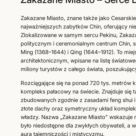
Zakazane Miasto, znane także jako Cesarskie 
najważniejszych zabytków Chin, oferujący niez
Zlokalizowane w samym sercu Pekinu, Zakaza
politycznym i ceremonialnym centrum Chin, sł
Ming (1368–1644) i Qing (1644–1912). To miej
architektonicznym, wpisane na listę świato
miliony turystów z całego świata, poszukują
Rozciągające się na ponad 720 tys. metrów 
kompleks pałacowy na świecie. Znajduje się 
zbudowanych zgodnie z zasadami feng shui i t
złote dachy oraz symetryczny układ kompleks
władzy. Nazwa „Zakazane Miasto” wskazuje na
było niedostępne dla zwykłych obywateli, a w
aura tajemniczości i mistycyzmu.