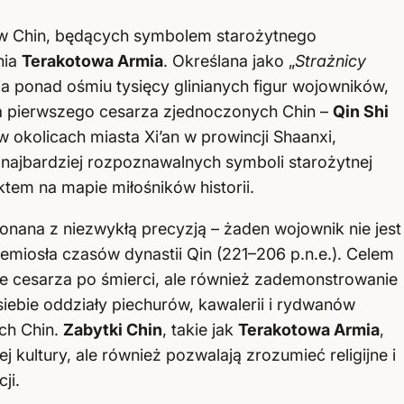
ów Chin, będących symbolem starożytnego
nia
Terakotowa Armia
. Określana jako „
Strażnicy
a ponad ośmiu tysięcy glinianych figur wojowników,
 pierwszego cesarza zjednoczonych Chin –
Qin Shi
okolicach miasta Xi’an w prowincji Shaanxi,
 najbardziej rozpoznawalnych symboli starożytnej
tem na mapie miłośników historii.
onana z niezwykłą precyzją – żaden wojownik nie jest
emiosła czasów dynastii Qin (221–206 p.n.e.). Celem
enie cesarza po śmierci, ale również zademonstrowanie
 siebie oddziały piechurów, kawalerii i rydwanów
ych Chin.
Zabytki Chin
, takie jak
Terakotowa Armia
,
ej kultury, ale również pozwalają zrozumieć religijne i
ji.