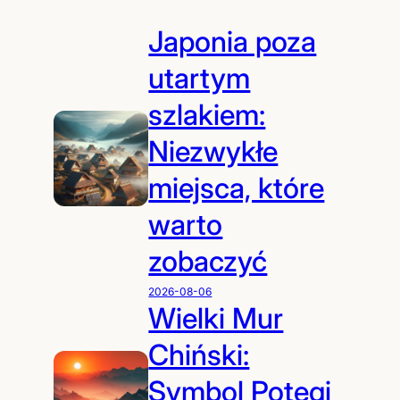
Japonia poza
utartym
szlakiem:
Niezwykłe
miejsca, które
warto
zobaczyć
2026-08-06
Wielki Mur
Chiński:
Symbol Potęgi