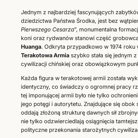
Jednym z najbardziej fascynujących zabytk
dziedzictwa Państwa Środka, jest bez wątpie
Pierwszego Cesarza
”, monumentalna formacj
koni oraz rydwanów stanowi część grobowca
Huanga
. Odkryta przypadkowo w 1974 roku w 
Terakotowa Armia
szybko stała się jednym z
cywilizacji chińskiej oraz obowiązkowym punk
Każda figura w terakotowej armii została wyk
identyczny, co świadczy o ogromnej pracy rz
tej imponującej armii było nie tylko ochroni
jego potęgi i autorytetu. Znajdujące się obok
oddają złożoną strukturę dawnych sił zbrojn
nie tylko odzwierciedlają osiągnięcia tamtejsz
polityczne przekonania starożytnych cywilizac