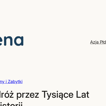
Azja Pł
ny i Zabytki
róż przez Tysiące Lat
istorii