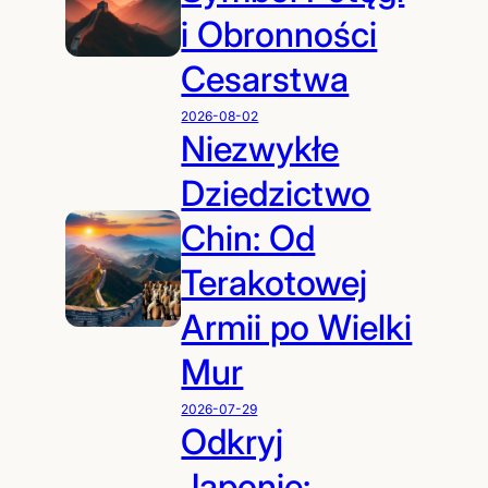
i Obronności
Cesarstwa
2026-08-02
Niezwykłe
Dziedzictwo
Chin: Od
Terakotowej
Armii po Wielki
Mur
2026-07-29
Odkryj
Japonię: