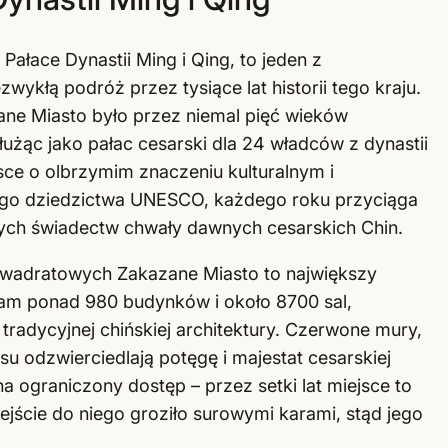
Pałace Dynastii Ming i Qing, to jeden z
wykłą podróż przez tysiące lat historii tego kraju.
ne Miasto było przez niemal pięć wieków
użąc jako pałac cesarski dla 24 władców z dynastii
sce o olbrzymim znaczeniu kulturalnym i
wego dziedzictwa UNESCO, każdego roku przyciąga
cych świadectw chwały dawnych cesarskich Chin.
kwadratowych Zakazane Miasto to największy
tam ponad 980 budynków i około 8700 sal,
radycyjnej chińskiej architektury. Czerwone mury,
u odzwierciedlają potęgę i majestat cesarskiej
 ograniczony dostęp – przez setki lat miejsce to
ejście do niego groziło surowymi karami, stąd jego