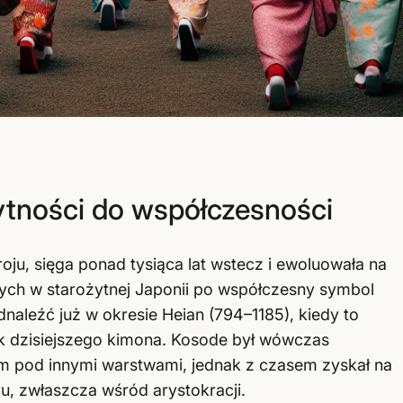
żytności do współczesności
oju, sięga ponad tysiąca lat wstecz i ewoluowała na
nych w starożytnej Japonii po współczesny symbol
naleźć już w okresie Heian (794–1185), kiedy to
ek dzisiejszego kimona. Kosode był wówczas
pod innymi warstwami, jednak z czasem zyskał na
u, zwłaszcza wśród arystokracji.