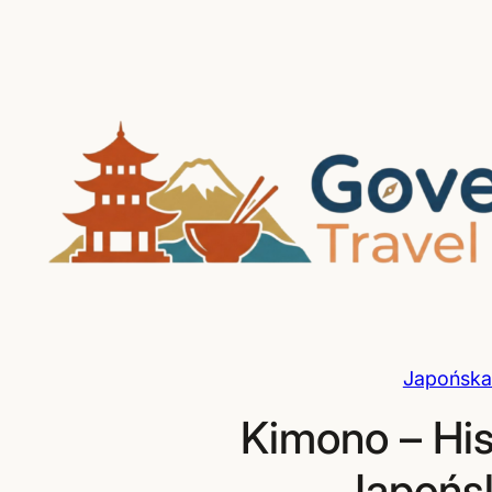
Przejdź
do
treści
Japońska 
Kimono – His
Japońsk