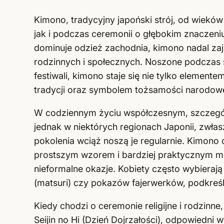
Kimono, tradycyjny japoński strój, od wiekó
jak i podczas ceremonii o głębokim znaczeni
dominuje odzież zachodnia, kimono nadal za
rodzinnych i społecznych. Noszone podczas 
festiwali, kimono staje się nie tylko elemen
tradycji oraz symbolem tożsamości narodowe
W codziennym życiu współczesnym, szczególn
jednak w niektórych regionach Japonii, zwła
pokolenia wciąż noszą je regularnie. Kimono
prostszym wzorem i bardziej praktycznym ma
nieformalne okazje. Kobiety często wybierają 
(matsuri) czy pokazów fajerwerków, podkreśl
Kiedy chodzi o ceremonie religijne i rodzinne,
Seijin no Hi (Dzień Dojrzałości), odpowiedn