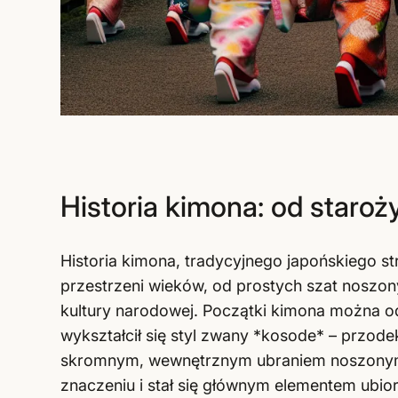
Historia kimona: od staro
Historia kimona, tradycyjnego japońskiego str
przestrzeni wieków, od prostych szat noszo
kultury narodowej. Początki kimona można od
wykształcił się styl zwany *kosode* – przod
skromnym, wewnętrznym ubraniem noszonym 
znaczeniu i stał się głównym elementem ubior