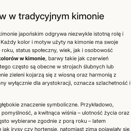
ów w tradycyjnym kimonie
monie japońskim odgrywa niezwykle istotną rolę i
i. Każdy kolor i motyw użyty na kimonie ma swoje
roku, status społeczny, wiek, jak i osobowość
kolorów w kimonie
, barwy takie jak czerwień
atego często są obecne w strojach ślubnych lub
nie zieleni kojarzą się z wiosną oraz harmonią z
ny wyłącznie dla arystokracji, oznacza szlachetność i
łębokie znaczenie symboliczne. Przykładowo,
pomyślność, a kwitnąca wiśnia – ulotność życia oraz
sto wybierane zgodnie z porą roku – latem
jak irysy czy hortensje, natomiast zimą pojawiały się