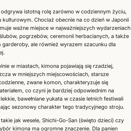
w odgrywa istotną rolę zarówno w codziennym życiu,
u kulturowym. Chociaż obecnie na co dzień w Japonii
jmuje ważne miejsce w najważniejszych wydarzeniach
ślubów, pogrzebów, ceremonii herbacianych, a także
tem garderoby, ale również wyrazem szacunku dla
j.
ie w miastach, kimona pojawiają się rzadziej,
szcza w mniejszych miejscowościach, starsze
 codzienne, zwane komon, charakteryzuje się
teriałem, co czyni je bardziej odpowiednim na
lekkie, bawełniane yukata w czasie letnich festiwali
ając sezonowy charakter tego tradycyjnego stroju.
 takie jak wesele, Shichi-Go-San (święto dzieci) czy
i wybór kimona ma ogromne znaczenie. Dla panien