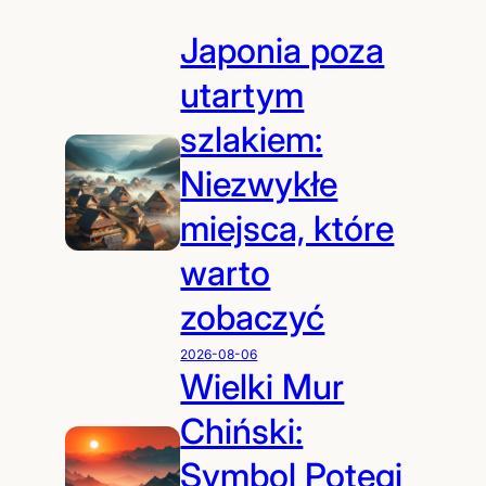
Japonia poza
utartym
szlakiem:
Niezwykłe
miejsca, które
warto
zobaczyć
2026-08-06
Wielki Mur
Chiński:
Symbol Potęgi