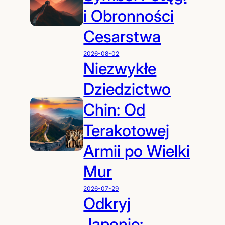
i Obronności
Cesarstwa
2026-08-02
Niezwykłe
Dziedzictwo
Chin: Od
Terakotowej
Armii po Wielki
Mur
2026-07-29
Odkryj
Japonię: