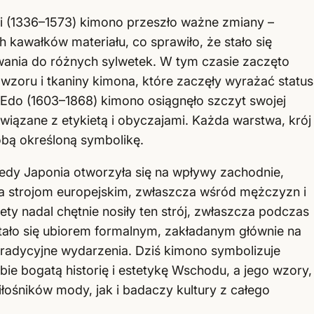
i (1336–1573) kimono przeszło ważne zmiany –
 kawałków materiału, co sprawiło, że stało się
owania do różnych sylwetek. W tym czasie zaczęto
wzoru i tkaniny kimona, które zaczęły wyrażać status
 Edo (1603–1868) kimono osiągnęło szczyt swojej
związane z etykietą i obyczajami. Każda warstwa, krój
obą określoną symbolikę.
iedy Japonia otworzyła się na wpływy zachodnie,
a strojom europejskim, zwłaszcza wśród mężczyzn i
ety nadal chętnie nosiły ten strój, zwłaszcza podczas
ało się ubiorem formalnym, zakładanym głównie na
e tradycyjne wydarzenia. Dziś kimono symbolizuje
bie bogatą historię i estetykę Wschodu, a jego wzory,
łośników mody, jak i badaczy kultury z całego