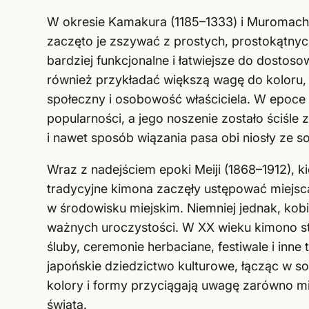
W okresie Kamakura (1185–1333) i Muromach
zaczęto je zszywać z prostych, prostokątnych
bardziej funkcjonalne i łatwiejsze do dostos
również przykładać większą wagę do koloru, 
społeczny i osobowość właściciela. W epoce
popularności, a jego noszenie zostało ściśle 
i nawet sposób wiązania pasa obi niosły ze s
Wraz z nadejściem epoki Meiji (1868–1912), k
tradycyjne kimona zaczęły ustępować miejsc
w środowisku miejskim. Niemniej jednak, kobi
ważnych uroczystości. W XX wieku kimono st
śluby, ceremonie herbaciane, festiwale i inn
japońskie dziedzictwo kulturowe, łącząc w so
kolory i formy przyciągają uwagę zarówno mi
świata.