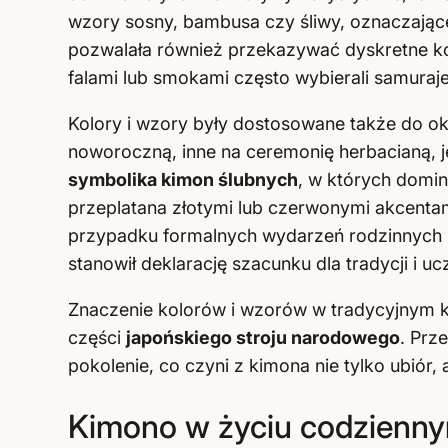
wzory sosny, bambusa czy śliwy, oznaczające
pozwalała również przekazywać dyskretne ko
falami lub smokami często wybierali samuraje
Kolory i wzory były dostosowane także do ok
noworoczną, inne na ceremonię herbacianą, j
symbolika kimon ślubnych
, w których domin
przeplatana złotymi lub czerwonymi akcenta
przypadku formalnych wydarzeń rodzinnych lu
stanowił deklarację szacunku dla tradycji i u
Znaczenie kolorów i wzorów w tradycyjnym ki
części
japońskiego stroju narodowego
. Prz
pokolenie, co czyni z kimona nie tylko ubiór, 
Kimono w życiu codzienny