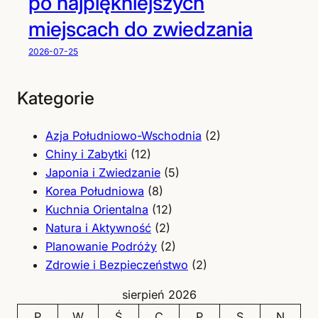
po najpiękniejszych
miejscach do zwiedzania
2026-07-25
Kategorie
Azja Południowo-Wschodnia
(2)
Chiny i Zabytki
(12)
Japonia i Zwiedzanie
(5)
Korea Południowa
(8)
Kuchnia Orientalna
(12)
Natura i Aktywność
(2)
Planowanie Podróży
(2)
Zdrowie i Bezpieczeństwo
(2)
sierpień 2026
P
W
Ś
C
P
S
N