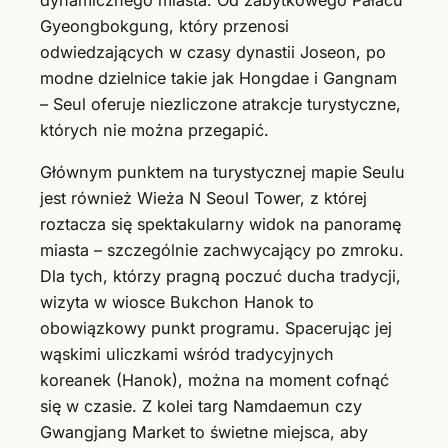
dynamicznego miasta. Od zabytkowego Pałacu
Gyeongbokgung, który przenosi
odwiedzających w czasy dynastii Joseon, po
modne dzielnice takie jak Hongdae i Gangnam
– Seul oferuje niezliczone atrakcje turystyczne,
których nie można przegapić.
Głównym punktem na turystycznej mapie Seulu
jest również Wieża N Seoul Tower, z której
roztacza się spektakularny widok na panoramę
miasta – szczególnie zachwycający po zmroku.
Dla tych, którzy pragną poczuć ducha tradycji,
wizyta w wiosce Bukchon Hanok to
obowiązkowy punkt programu. Spacerując jej
wąskimi uliczkami wśród tradycyjnych
koreanek (Hanok), można na moment cofnąć
się w czasie. Z kolei targ Namdaemun czy
Gwangjang Market to świetne miejsca, aby