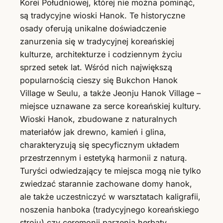
Korei Południowej, której nie można pominąć,
są tradycyjne wioski Hanok. Te historyczne
osady oferują unikalne doświadczenie
zanurzenia się w tradycyjnej koreańskiej
kulturze, architekturze i codziennym życiu
sprzed setek lat. Wśród nich największą
popularnością cieszy się Bukchon Hanok
Village w Seulu, a także Jeonju Hanok Village –
miejsce uznawane za serce koreańskiej kultury.
Wioski Hanok, zbudowane z naturalnych
materiałów jak drewno, kamień i glina,
charakteryzują się specyficznym układem
przestrzennym i estetyką harmonii z naturą.
Turyści odwiedzający te miejsca mogą nie tylko
zwiedzać starannie zachowane domy hanok,
ale także uczestniczyć w warsztatach kaligrafii,
noszenia hanboka (tradycyjnego koreańskiego
stroju) czy ceremonii parzenia herbaty.