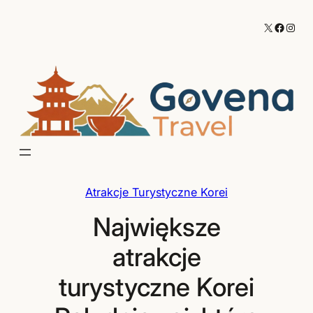
Przejdź
X
Facebo
Inst
do
treści
Atrakcje Turystyczne Korei
Największe
atrakcje
turystyczne Korei