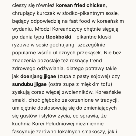
cieszy się również
korean fried chicken
,
chrupiący kurczak w słodko-pikantnym sosie,
będący odpowiedzią na fast food w koreańskim
wydaniu. Młodzi Koreańczycy chętnie sięgają
po dania typu
tteokbokki
– pikantne kluski
ryżowe w sosie gochujang, szczególnie
popularne wśród ulicznych przekąsek. Nie bez
znaczenia pozostaje też rosnący trend
zdrowego odżywiania; dlatego potrawy takie
jak
doenjang jjigae
(zupa z pasty sojowej) czy
sundubu jjigae
(ostra zupa z miękkim tofu)
zyskują coraz więcej zwolenników. Koreańskie
smaki, choć głęboko zakorzenione w tradycji,
umiejętnie dostosowują się do zmieniających
się gustów i stylów życia, co sprawia, że
kuchnia Korei Południowej niezmiennie
fascynuje zarówno lokalnych smakoszy, jak i