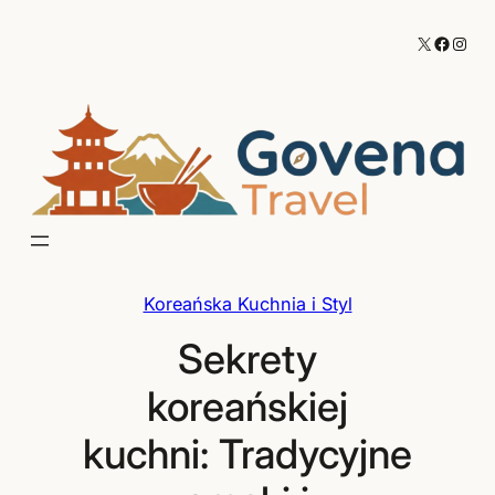
Przejdź
X
Facebo
Inst
do
treści
Koreańska Kuchnia i Styl
Sekrety
koreańskiej
kuchni: Tradycyjne