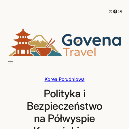
Przejdź
X
Facebo
Inst
do
treści
Korea Południowa
Polityka i
Bezpieczeństwo
na Półwyspie