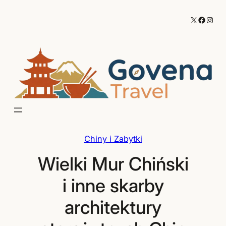
Przejdź
X
Facebo
Inst
do
treści
Chiny i Zabytki
Wielki Mur Chiński
i inne skarby
architektury