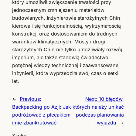
który umożliwił zwiększenie trwałości przy
jednoczesnym zmniejszeniu materiałów
budowlanych. Inżynierowie starożytnych Chin
kierowali się funkcjonalnością, wytrzymałością
konstrukcji oraz dostosowaniem do trudnych
warunków klimatycznych. Mosty i drogi
starożytnych Chin nie tylko umożliwiały rozwój
imperium, ale także stanowią świadectwo
potężnej wiedzy technicznej i zaawansowanej
inżynierii, która wyprzedziła swój czas o setki
lat.
←
Previous:
Next:
10 błędów,
Backpacking po Azji: Jak
których należy unikać
podróżować z plecakiem
podczas planowania
i nie zbankrutować
wyjazdu
→
Szukaj