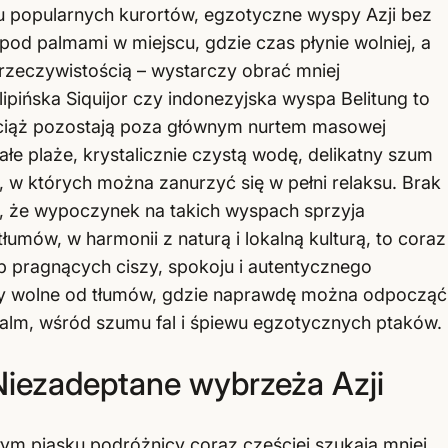
u popularnych kurortów, egzotyczne wyspy Azji bez
od palmami w miejscu, gdzie czas płynie wolniej, a
 rzeczywistością – wystarczy obrać mniej
lipińska Siquijor czy indonezyjska wyspa Belitung to
 wciąż pozostają poza głównym nurtem masowej
iałe plaże, krystalicznie czystą wodę, delikatny szum
 w których można zanurzyć się w pełni relaksu. Brak
ia, że wypoczynek na takich wyspach sprzyja
tłumów, w harmonii z naturą i lokalną kulturą, to coraz
b pragnących ciszy, spokoju i autentycznego
spy wolne od tłumów, gdzie naprawdę można odpocząć
 palm, wśród szumu fal i śpiewu egzotycznych ptaków.
iezadeptane wybrzeża Azji
łym piasku podróżnicy coraz częściej szukają mniej