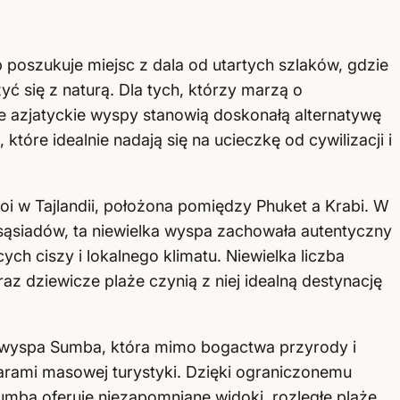
 poszukuje miejsc z dala od utartych szlaków, gdzie
 się z naturą. Dla tych, którzy marzą o
e azjatyckie wyspy stanowią doskonałą alternatywę
 które idealnie nadają się na ucieczkę od cywilizacji i
oi w Tajlandii, położona pomiędzy Phuket a Krabi. W
sąsiadów, ta niewielka wyspa zachowała autentyczny
ch ciszy i lokalnego klimatu. Niewielka liczba
az dziewicze plaże czynią z niej idealną destynację
ka wyspa Sumba, która mimo bogactwa przyrody i
darami masowej turystyki. Dzięki ograniczonemu
Sumba oferuje niezapomniane widoki, rozległe plaże