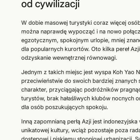
od cywilizacji
W dobie masowej turystyki coraz więcej osób
można naprawdę wypocząć i na nowo połączyć
egzotycznym, spokojnym urlopie, mniej znan
dla popularnych kurortów. Oto kilka pereł Azji,
odzyskanie wewnętrznej równowagi.
Jednym z takich miejsc jest wyspa Koh Yao N
przeciwieństwie do swoich bardziej znanych 
charakter, przyciągając podróżników pragnący
turystów, brak hałaśliwych klubów nocnych or
dla osób poszukujących spokoju.
Inną zapomnianą perłą Azji jest indonezyjs
unikatowej kultury, wciąż pozostaje poza ra
dostępowi i niskiemu stopniowi urbanizacji, 