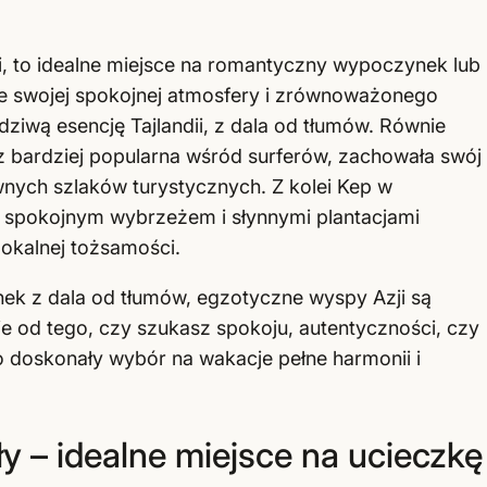
.
i, to idealne miejsce na romantyczny wypoczynek lub
ze swojej spokojnej atmosfery i zrównoważonego
ziwą esencję Tajlandii, z dala od tłumów. Równie
az bardziej popularna wśród surferów, zachowała swój
wnych szlaków turystycznych. Z kolei Kep w
 spokojnym wybrzeżem i słynnymi plantacjami
lokalnej tożsamości.
nek z dala od tłumów, egzotyczne wyspy Azji są
 od tego, czy szukasz spokoju, autentyczności, czy
to doskonały wybór na wakacje pełne harmonii i
ły – idealne miejsce na ucieczkę