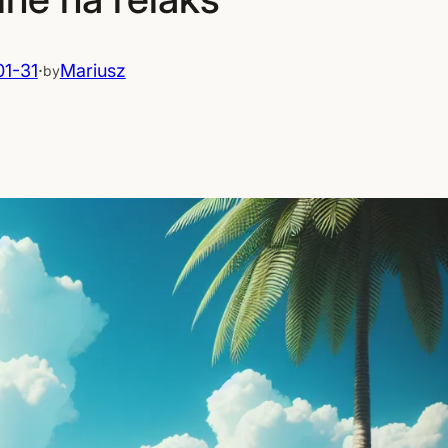
1-31
·
Mariusz
by