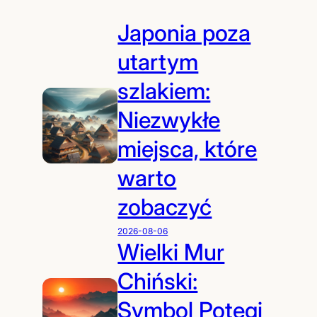
Japonia poza
utartym
szlakiem:
Niezwykłe
miejsca, które
warto
zobaczyć
2026-08-06
Wielki Mur
Chiński:
Symbol Potęgi