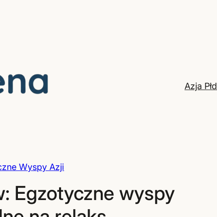
Azja Pł
czne Wyspy Azji
w: Egzotyczne wyspy
lne na relaks