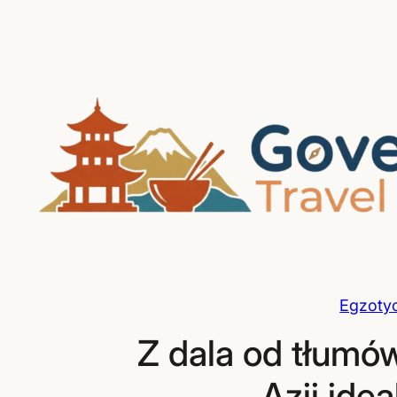
Przejdź
do
treści
Egzoty
Z dala od tłumó
Azji idea