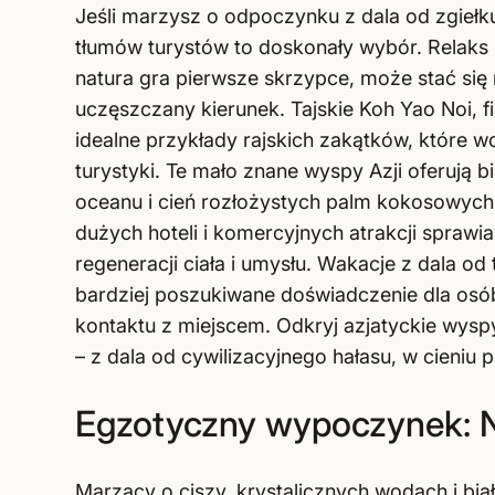
Jeśli marzysz o odpoczynku z dala od zgiełk
tłumów turystów to doskonały wybór. Relaks p
natura gra pierwsze skrzypce, może stać się
uczęszczany kierunek. Tajskie Koh Yao Noi, fi
idealne przykłady rajskich zakątków, które
turystyki. Te mało znane wyspy Azji oferują b
oceanu i cień rozłożystych palm kokosowych,
dużych hoteli i komercyjnych atrakcji spraw
regeneracji ciała i umysłu. Wakacje z dala od 
bardziej poszukiwane doświadczenie dla osó
kontaktu z miejscem. Odkryj azjatyckie wy
– z dala od cywilizacyjnego hałasu, w cieniu
Egzotyczny wypoczynek: N
Marzący o ciszy, krystalicznych wodach i bia