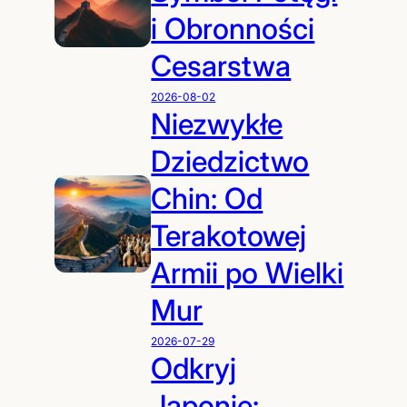
i Obronności
Cesarstwa
2026-08-02
Niezwykłe
Dziedzictwo
Chin: Od
Terakotowej
Armii po Wielki
Mur
2026-07-29
Odkryj
Japonię: