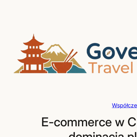
Przejdź
do
treści
Współczes
E-commerce w Ch
dominacja pl