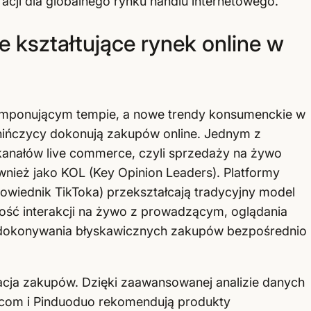
racji dla globalnego rynku handlu internetowego.
kształtujące rynek online w
imponującym tempie, a nowe trendy konsumenckie w
Chińczycy dokonują zakupów online. Jednym z
kanałów live commerce, czyli sprzedaży na żywo
nież jako KOL (Key Opinion Leaders). Platformy
powiednik TikToka) przekształcają tradycyjny model
ość interakcji na żywo z prowadzącym, oglądania
i dokonywania błyskawicznych zakupów bezpośrednio
zacja zakupów. Dzięki zaawansowanej analizie danych
 JD.com i Pinduoduo rekomendują produkty