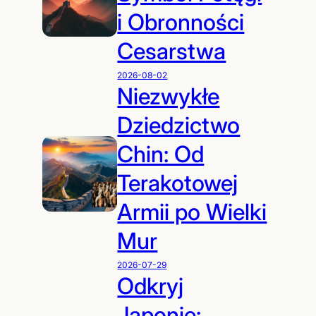
i Obronności
Cesarstwa
2026-08-02
Niezwykłe
Dziedzictwo
Chin: Od
Terakotowej
Armii po Wielki
Mur
2026-07-29
Odkryj
Japonię: