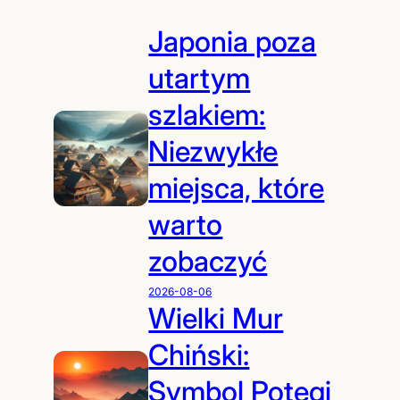
Japonia poza
utartym
szlakiem:
Niezwykłe
miejsca, które
warto
zobaczyć
2026-08-06
Wielki Mur
Chiński:
Symbol Potęgi